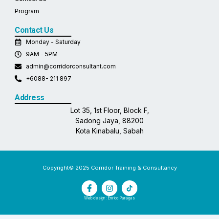
Program
Contact Us
Monday - Saturday
9AM - 5PM
admin@corridorconsultant.com
+6088- 211 897
Address
Lot 35, 1st Floor, Block F,
Sadong Jaya, 88200
Kota Kinabalu, Sabah
Copyright© 2025 Corridor Training & Consultancy
F
I
a
n
c
s
Web design: Enrico Paragas
e
t
b
a