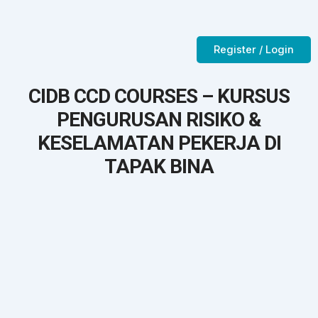
Skip
to
Contact Us
CTC-Training Room
content
Register / Login
CIDB CCD COURSES – KURSUS
PENGURUSAN RISIKO &
KESELAMATAN PEKERJA DI
TAPAK BINA