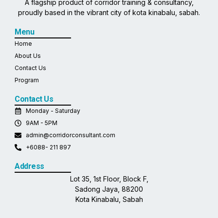
A flagship product of corridor training & consultancy,
proudly based in the vibrant city of kota kinabalu, sabah.
Menu
Home
About Us
Contact Us
Program
Contact Us
Monday - Saturday
9AM - 5PM
admin@corridorconsultant.com
+6088- 211 897
Address
Lot 35, 1st Floor, Block F,
Sadong Jaya, 88200
Kota Kinabalu, Sabah