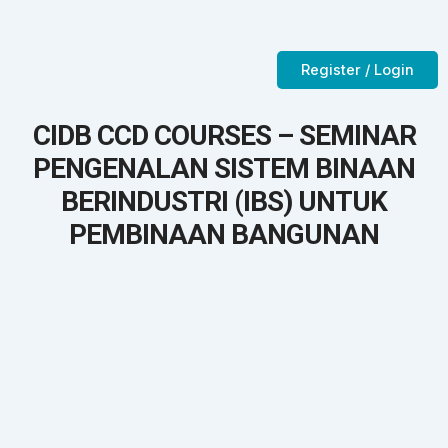
Skip
to
Contact Us
CTC-Training Room
content
Register / Login
CIDB CCD COURSES – SEMINAR
PENGENALAN SISTEM BINAAN
BERINDUSTRI (IBS) UNTUK
PEMBINAAN BANGUNAN